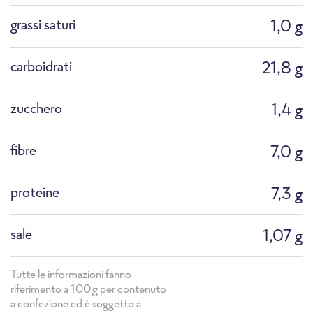
grassi saturi
1,0 g
carboidrati
21,8 g
Micronde professionale
Forno a vapore
zucchero
1,4 g
combinato
fibre
7,0 g
proteine
7,3 g
sale
1,07 g
Tutte le informazioni fanno
riferimento a 100g per contenuto
a confezione ed è soggetto a