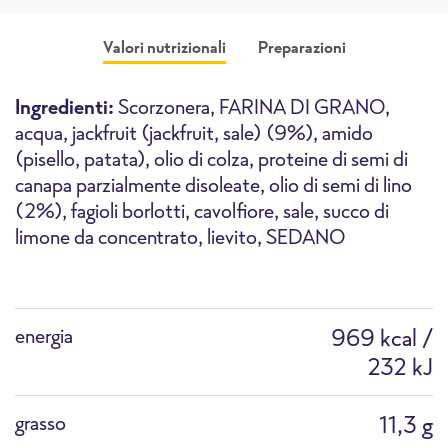
Valori nutrizionali
Preparazioni
Ingredienti:
Scorzonera, FARINA DI GRANO,
acqua, jackfruit (jackfruit, sale) (9%), amido
(pisello, patata), olio di colza, proteine ​​di semi di
canapa parzialmente disoleate, olio di semi di lino
(2%), fagioli borlotti, cavolfiore, sale, succo di
Forno
Forno ad alta velocità
Friggitrice
limone da concentrato, lievito, SEDANO
energia
969 kcal /
232 kJ
Padella
Pentola
Scongelamento
grasso
11,3 g