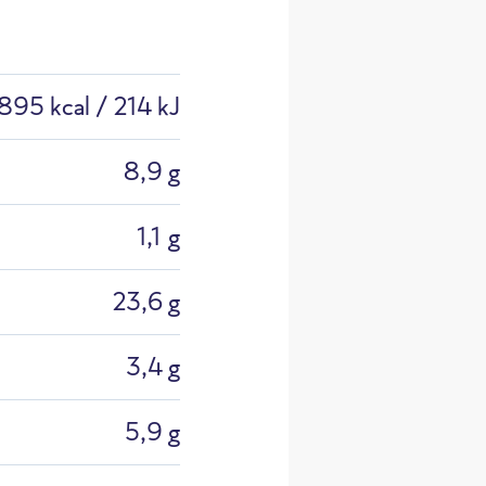
895 kcal / 214 kJ
8,9 g
1,1 g
23,6 g
3,4 g
5,9 g