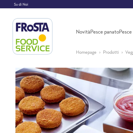
Su di Noi
Novità
Pesce panato
Pesce 
Homepage
Prodotti
Veg