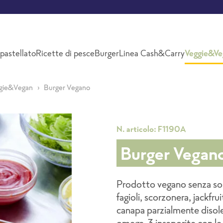
pastellato
Ricette di pesce
Burger
Linea Cash&Carry
Veggie&Ve
gie&Vegan
Burger Vegano
N. articolo: F1190A
Burger Vegan
Prodotto vegano senza soia
fagioli, scorzonera, jackfru
canapa parzialmente disolea
omega-3 insaporite con le