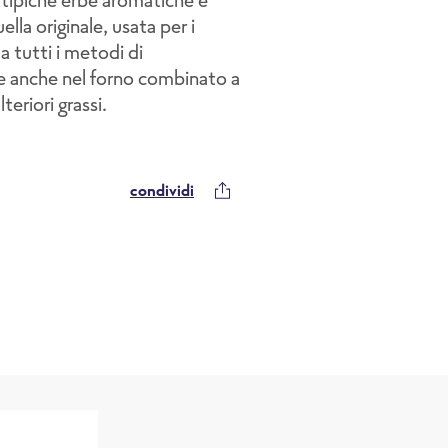
ella originale, usata per i
 tutti i metodi di
re anche nel forno combinato a
teriori grassi.
condividi