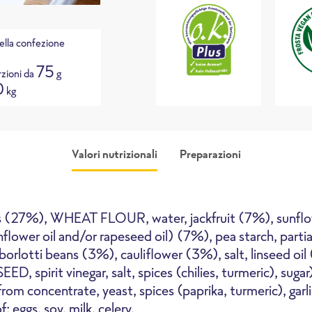
ella confezione
75
zioni da
g
0
kg
Valori nutrizionali
Preparazioni
es (27%), WHEAT FLOUR, water, jackfruit (7%), sunflowe
nflower oil and/or rapeseed oil) (7%), pea starch, parti
rlotti beans (3%), cauliflower (3%), salt, linseed oil
 spirit vinegar, salt, spices (chilies, turmeric), sugar),
rno ad alta velocità
Friggitrice
Padella
from concentrate, yeast, spices (paprika, turmeric), garli
: eggs, soy, milk, celery.