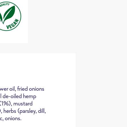
r oil, fried onions
al de-oiled hemp
 (1%), mustard
 herbs (parsley, dill,
Pentola
c, onions.