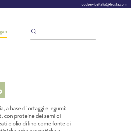
foodserviceitalia@frosta.com
gan
o
, a base di ortaggi e legumi:
it, con proteine dei semi di
ti e olio di lino come fonte di
 tipiche erbe aromatiche e