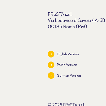
FRoSTA s.r.l.
Via Ludovico di Savoia 4A-6B
00185 Roma (RM)
English Version
Polish Version
German Version
© 2026 FRoSTA s.r.l.