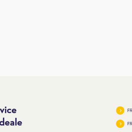
vice
FR
deale
F