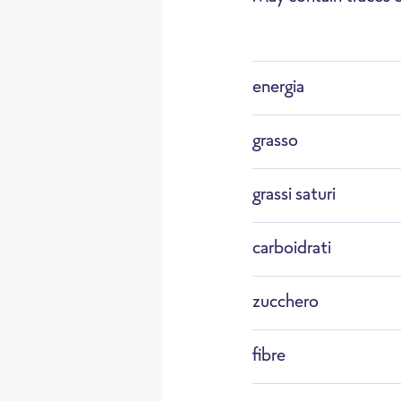
energia
Scongelamento
Mi
grasso
grassi saturi
carboidrati
zucchero
fibre