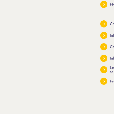
FR
Co
In
Co
In
Le
se
Pr