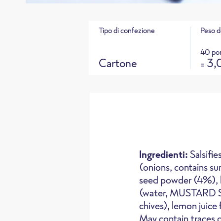
Tipo di confezione
Peso d
40 por
Cartone
3,
=
Ingredienti:
Salsifi
(onions, contains su
seed powder (4%), bo
(water, MUSTARD SEED,
Forno
Fo
chives), lemon juice 
May contain traces of